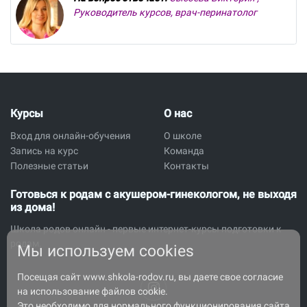
Руководитель курсов, врач-перинатолог
Курсы
О нас
Вход для онлайн-обучения
О школе
Запись на курс
Команда
Полезные статьи
Контакты
Готовься к родам с акушером-гинекологом, не выходя
из дома!
Школа родов онлайн - первые интернет-курсы подготовки к
родам.
Мы используем cookies
Посещая сайт www.shkola-rodov.ru, вы даете свое согласие
на использование файлов cookie.
Это необходимо для нормального функционирования сайта