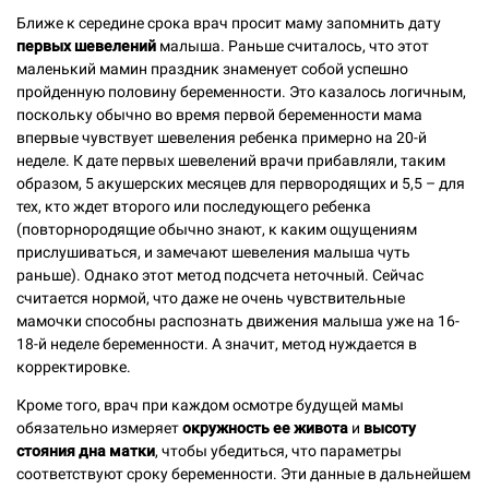
Ближе к середине срока врач просит маму запомнить дату
первых шевелений
малыша. Раньше считалось, что этот
маленький мамин праздник знаменует собой успешно
пройденную половину беременности. Это казалось логичным,
поскольку обычно во время первой беременности мама
впервые чувствует шевеления ребенка примерно на 20-й
неделе. К дате первых шевелений врачи прибавляли, таким
образом, 5 акушерских месяцев для первородящих и 5,5 – для
тех, кто ждет второго или последующего ребенка
(повторнородящие обычно знают, к каким ощущениям
прислушиваться, и замечают шевеления малыша чуть
раньше). Однако этот метод подсчета неточный. Сейчас
считается нормой, что даже не очень чувствительные
мамочки способны распознать движения малыша уже на 16-
18-й неделе беременности. А значит, метод нуждается в
корректировке.
Кроме того, врач при каждом осмотре будущей мамы
обязательно измеряет
окружность ее живота
и
высоту
стояния дна матки
, чтобы убедиться, что параметры
соответствуют сроку беременности. Эти данные в дальнейшем