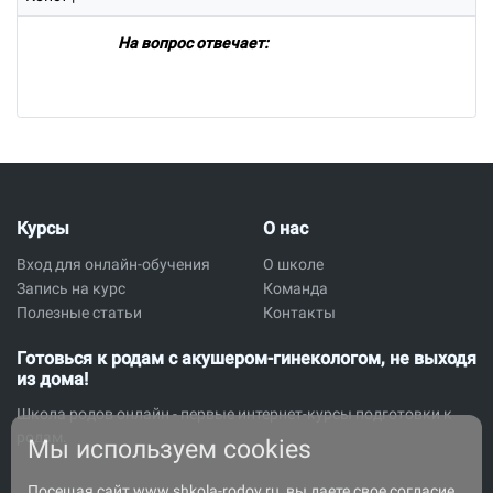
На вопрос отвечает:
Курсы
О нас
Вход для онлайн-обучения
О школе
Запись на курс
Команда
Полезные статьи
Контакты
Готовься к родам с акушером-гинекологом, не выходя
из дома!
Школа родов онлайн - первые интернет-курсы подготовки к
родам.
Мы используем cookies
Посещая сайт www.shkola-rodov.ru, вы даете свое согласие