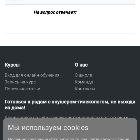
На вопрос отвечает:
Курсы
О нас
Вход для онлайн-обучения
О школе
Запись на курс
Команда
Полезные статьи
Контакты
Готовься к родам с акушером-гинекологом, не выходя
из дома!
Школа родов онлайн - первые интернет-курсы подготовки к
родам.
Мы используем cookies
Посещая сайт www.shkola-rodov.ru, вы даете свое согласие