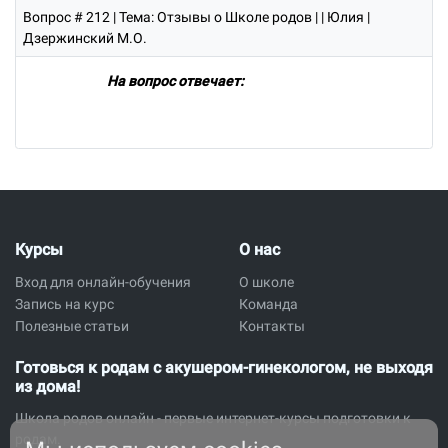
Вопрос # 212
| Тема: Отзывы о Школе родов | | Юлия |
Дзержинский М.О.
На вопрос отвечает:
Курсы
О нас
Вход для онлайн-обучения
О школе
Запись на курс
Команда
Полезные статьи
Контакты
Готовься к родам с акушером-гинекологом, не выходя
из дома!
Школа родов онлайн - первые интернет-курсы подготовки к
родам.