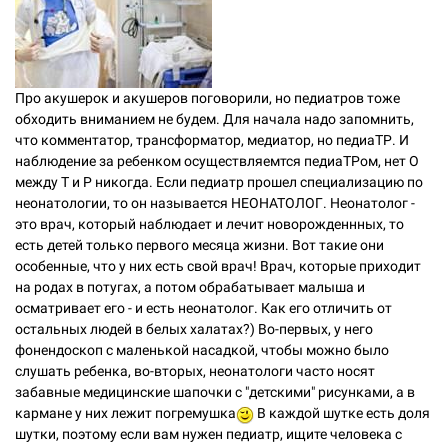
Про акушерок и акушеров поговорили, но педиатров тоже
обходить вниманием не будем. Для начала надо запомнить,
что комментатор, трансформатор, медиатор, но педиаТР. И
наблюдение за ребенком осуществляемтся педиаТРом, нет О
между Т и Р никогда. Если педиатр прошел специализацию по
неонатологии, то он называется НЕОНАТОЛОГ. Неонатолог -
это врач, который наблюдает и лечит новорожденнных, то
есть детей только первого месяца жизни. Вот такие они
особенные, что у них есть свой врач! Врач, которые приходит
на родах в потугах, а потом обрабатывает малыша и
осматривает его - и есть неонатолог. Как его отличить от
остальных людей в белых халатах?) Во-первых, у него
фонендоскоп с маленькой насадкой, чтобы можно было
слушать ребенка, во-вторых, неонатологи часто носят
забавные медицинские шапочки с "детскими" рисунками, а в
кармане у них лежит погремушка
В каждой шутке есть доля
шутки, поэтому если вам нужен педиатр, ищите человека с