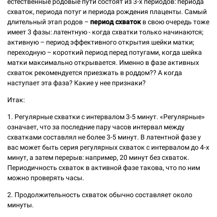
естественные родовые пути состоят из 3-х периодов: периода
схваток, периода потуг и периода рождения плаценты. Самый
длительный этап родов –
период схваток
в свою очередь тоже
имеет 3 фазы: латентную - когда схватки только начинаются;
активную – период эффективного открытия шейки матки;
переходную – короткий период перед потугами, когда шейка
матки максимально открывается. Именно в фазе активных
схваток рекомендуется приезжать в роддом?? А когда
наступает эта фаза? Какие у нее признаки?
Итак:
1. Регулярные схватки с интервалом 3-5 минут. «Регулярные»
означает, что за последние пару часов интервал между
схватками составлял не более 3-5 минут. В латентной фазе у
вас может быть серия регулярных схваток с интервалом до 4-х
минут, а затем перерыв: например, 20 минут без схваток.
Периодичность схваток в активной фазе такова, что по ним
можно проверять часы.
2. Продолжительность схваток обычно составляет около
минуты.