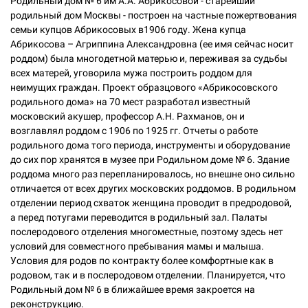
Родильный дом № 6 им А.А. Абрикосовой - старейший
родильный дом Москвы - построен на частные пожертвования
семьи купцов Абрикосовых в1906 году. Жена купца
Абрикосова – Агриппина Александровна (ее имя сейчас носит
роддом) была многодетной матерью и, переживая за судьбы
всех матерей, уговорила мужа построить роддом для
неимущих граждан. Проект образцового «Абрикосовского
родильного дома» на 70 мест разработал известный
московский акушер, профессор А.Н. Рахманов, он и
возглавлял роддом с 1906 по 1925 гг. Отчеты о работе
родильного дома того периода, инструменты и оборудование
до сих пор хранятся в музее при Родильном доме № 6. Здание
роддома много раз перепланировалось, но внешне оно сильно
отличается от всех других московских роддомов. В родильном
отделении период схваток женщина проводит в предродовой,
а перед потугами переводится в родильный зал. Палаты
послеродового отделения многоместные, поэтому здесь нет
условий для совместного пребывания мамы и малыша.
Условия для родов по контракту более комфортные как в
родовом, так и в послеродовом отделении. Планируется, что
Родильный дом № 6 в ближайшее время закроется на
реконструкцию.