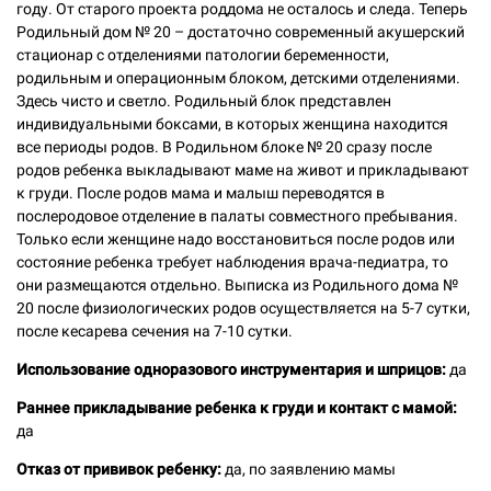
году. От старого проекта роддома не осталось и следа. Теперь
Родильный дом № 20 – достаточно современный акушерский
стационар с отделениями патологии беременности,
родильным и операционным блоком, детскими отделениями.
Здесь чисто и светло. Родильный блок представлен
индивидуальными боксами, в которых женщина находится
все периоды родов. В Родильном блоке № 20 сразу после
родов ребенка выкладывают маме на живот и прикладывают
к груди. После родов мама и малыш переводятся в
послеродовое отделение в палаты совместного пребывания.
Только если женщине надо восстановиться после родов или
состояние ребенка требует наблюдения врача-педиатра, то
они размещаются отдельно. Выписка из Родильного дома №
20 после физиологических родов осуществляется на 5-7 сутки,
после кесарева сечения на 7-10 сутки.
Использование одноразового инструментария и шприцов:
да
Раннее прикладывание ребенка к груди и контакт с мамой:
да
Отказ от прививок ребенку:
да, по заявлению мамы