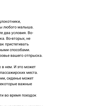
длокотники,
жды любого малыша.
е два условия. Во-
ка. Во-вторых, не
ак пристегивать
зными способами.
оровье вашего отпрыска.
 в нем. И это может
 пассажирских места.
рии, сиденье может
 некоторые важные
ети во время поездок