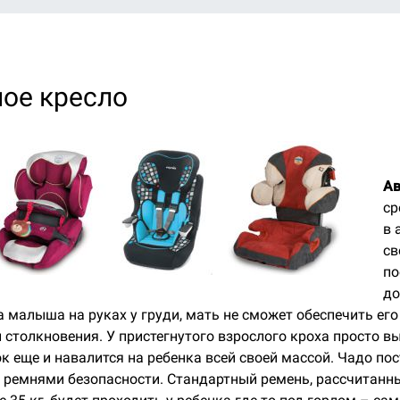
ое кресло
Ав
ср
в 
св
по
до
 малыша на руках у груди, мать не сможет обеспечить его
столкновения. У пристегнутого взрослого кроха просто выл
к еще и навалится на ребенка всей своей массой. Чадо пос
ремнями безопасности. Стандартный ремень, рассчитанны