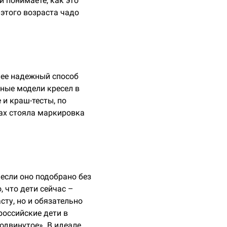
и понимаете, как это
 этого возраста чадо
лее надежный способ
ные модели кресел в
 и краш-тесты, по
лах стояла маркировка
если оно подобрано без
 что дети сейчас –
ту, но и обязательно
российские дети в
одвинутое». В идеале