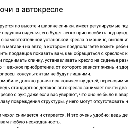
очи в автокресле
руется по высоте и ширине спинки, имеет регулируемые по
у подушки сиденья, его будет легко приспособить под ну
 с самостоятельной установкой кресла в машине, выполнит
 в магазин на авто, в котором предполагаете возить ребен
сить продавцов показать вам, как обращаться с креслом: к
и поднимать спинку, устанавливать кресло на сиденье ра
о – важное приобретение, от которого зависит жизнь и зд
опросы консультантам не будут лишними.
томобиле должно равняться количеству детей, перевозимых
 ведь стандартное детское автокресло занимает почти два
ресло с рук: даже если вас уверяют, что оно не было в ава
лазу повреждения структуры, у него могут отсутствовать
л чехол снимается и стирается. И это очень удобно: ведь д
 вам любую неожиданность.