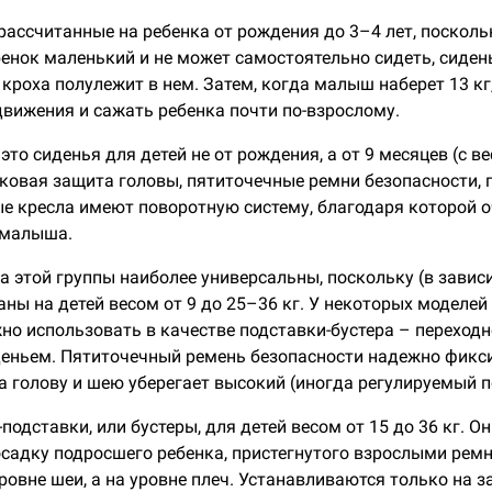
 рассчитанные на ребенка от рождения до 3–4 лет, поск
ебенок маленький и не может самостоятельно сидеть, сиде
 кроха полулежит в нем. Затем, когда малыш наберет 13 к
движения и сажать ребенка почти по-взрослому.
это сиденья для детей не от рождения, а от 9 месяцев (с ве
оковая защита головы, пятиточечные ремни безопасности, 
е кресла имеют поворотную систему, благодаря которой 
 малыша.
а этой группы
наиболее универсальны, поскольку (в завис
аны на детей весом от 9 до 25–36 кг. У некоторых моделе
жно использовать в качестве подставки-бустера – переход
деньем. Пятиточечный ремень безопасности надежно фикс
 а голову и шею уберегает высокий (иногда регулируемый п
подставки, или бустеры, для детей весом от 15 до 36 кг. 
адку подросшего ребенка, пристегнутого взрослыми ремн
ровне шеи, а на уровне плеч. Устанавливаются только на з