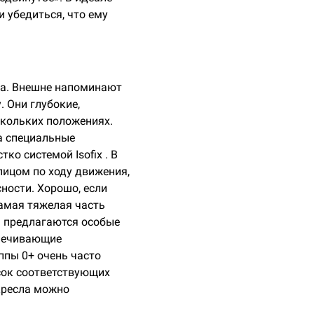
 убедиться, что ему
ода. Внешне напоминают
. Они глубокие,
скольких положениях.
а специальные
о системой Isofix . В
лицом по ходу движения,
ности. Хорошо, если
самая тяжелая часть
а предлагаются особые
печивающие
ппы 0+ очень часто
сок соответствующих
 кресла можно