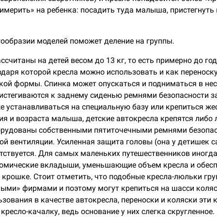
имерить» на ребенка: посадить туда малыша, пристегнуть и
ообразии моделей поможет деление на группы.
ассчитаны на детей весом до 13 кг, то есть примерно до г
одаря которой кресла можно использовать и как переноску
кой формы. Спинка может опускаться и подниматься в не
истегиваются к заднему сиденью ремнями безопасности з
 устанавливаться на специальную базу или крепиться жестк
ия и возраста малыша, детские автокресла крепятся либо 
борудованы собственными пятиточечными ремнями безопас
ой вентиляции. Усиленная защита головы (она у детишек 
етствуется. Для самых маленьких путешественников иногд
омические вкладыши, уменьшающие объем кресла и обес
крошке. Стоит отметить, что подобные кресла-люльки гру
ными» фирмами и поэтому могут крепиться на шасси коля
зования в качестве автокресла, переноски и коляски эти
кресло-качалку, ведь основание у них слегка скругленное.