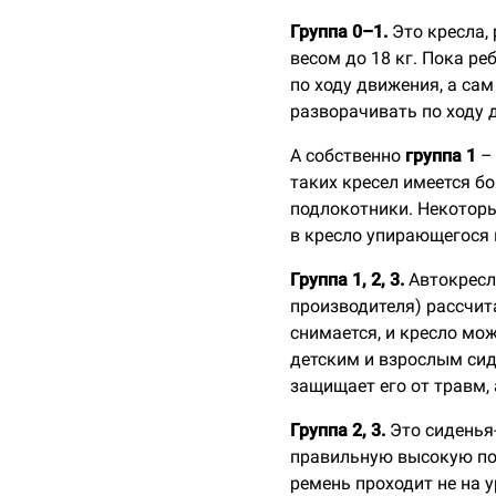
Группа 0–1.
Это кресла,
весом до 18 кг. Пока р
по ходу движения, а сам
разворачивать по ходу 
А собственно
группа 1
– 
таких кресел имеется б
подлокотники. Некоторы
в кресло упирающегося
Группа 1, 2, 3.
Автокресл
производителя) рассчит
снимается, и кресло мо
детским и взрослым си
защищает его от травм,
Группа 2, 3.
Это
сиденья-
правильную высокую пос
ремень проходит не на у