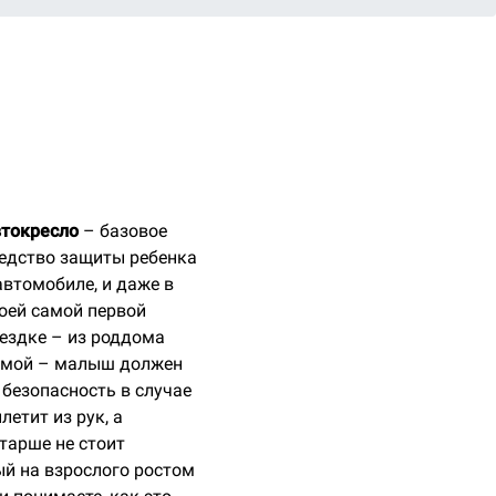
токресло
– базовое
едство защиты ребенка
автомобиле, и даже в
оей самой первой
ездке – из роддома
мой – малыш должен
 безопасность в случае
етит из рук, а
тарше не стоит
й на взрослого ростом