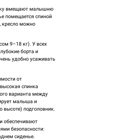
ольку вмещают малышню
нье помещается спиной
г, кресло можно
сом 9–18 кг). У всех
глубокие борта и
очень удобно усаживать
имости от
й высокая спинка
ного варианта между
ирует малыша и
о высоте) подголовник.
Они обеспечивают
ями безопасности:
аднем сиденье.