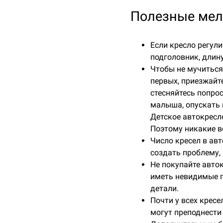
Полезные мел
Если кресло регули
подголовник, длин
Чтобы не мучиться
первых, приезжайте
стесняйтесь попро
малыша, опускать 
Детское автокресл
Поэтому никакие в
Число кресел в ав
создать проблему,
Не покупайте авток
иметь невидимые г
детали.
Почти у всех кресе
могут преподнести