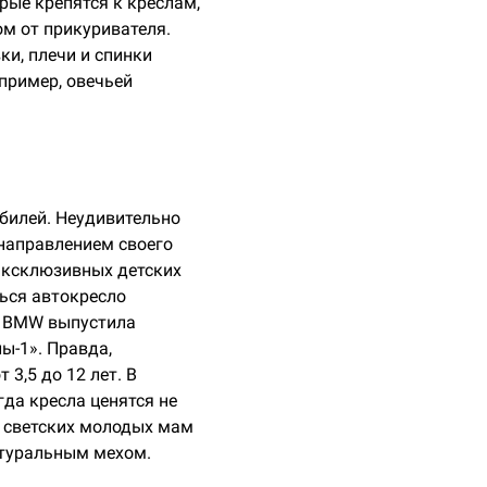
ые крепятся к креслам,
ом от прикуривателя.
и, плечи и спинки
пример, овечьей
обилей. Неудивительно
 направлением своего
 эксклюзивных детских
ться автокресло
я BMW выпустила
ы-1». Правда,
3,5 до 12 лет. В
гда кресла ценятся не
ы светских молодых мам
атуральным мехом.