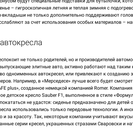
нусом будут специальные подставки для бутылочки, котор
енье – гигроскопичная летняя и теплая зимняя с подогрев
-вкладыши не только дополнительно поддерживают головк
асслабляют за счет использования особых материалов – на
автокресла
еспокоит не только родителей, но и производителей автом
 выпускающие элитные авто, активно работают над таким
тво одноименных автокресел, или привлекают к созданию
еров. Например, в «Мерседесе» лучше всего будет смотре
FE plus», созданное немецкой компанией Romer. Компани
е детское кресло Sauber F1, выполненное в стиле «Формул
кататься не удастся: сиденье предназначено для детей от 
ресла использовались только передовые технологии. А ино
но и за красоту. Так, некоторые компании учитывают вкус
анные серии кресел, украшенных стразами Сваровски и н