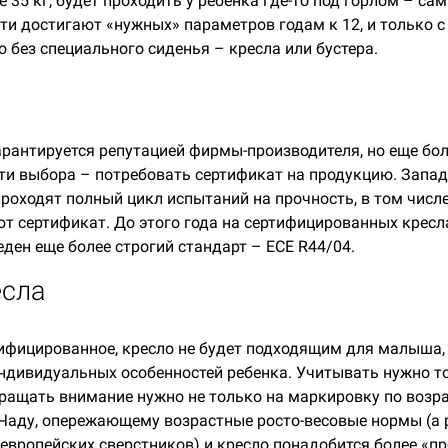
е 35 кг, будет проходить у ребенка где-то под горлом – сам
ти достигают «нужных» параметров годам к 12, и только с
 без специального сиденья – кресла или бустера.
арантируется репутацией фирмы-производителя, но еще бо
ти выбора – потребовать сертификат на продукцию. Запад
роходят полный цикл испытаний на прочность, в том числе
т сертификат. До этого года на сертифицированных крес
веден еще более строгий стандарт – ECE R44/04.
есла
ифицированное, кресло не будет подходящим для малыша, 
индивидуальных особенностей ребенка. Учитывать нужно то,
ращать внимание нужно не только на маркировку по возрас
 Чаду, опережающему возрастные росто-весовые нормы (а 
 европейских сверстников) и кресло понадобится более «пр