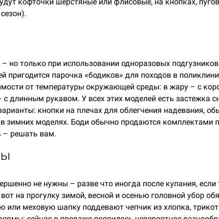
будут кофточки шерстяные или флисовые, на кнопках, пуго
сезон).
 – но только при использовании одноразовых подгузников
й пригодится парочка «бодиков» для походов в поликлинику
мости от температуры окружающей среды: в жару – с кор
 – с длинным рукавом. У всех этих моделей есть застежка 
варианты: кнопки на плечах для облегчения надевания, о
 в зимних моделях. Боди обычно продаются комплектами п
 – решать вам.
ры
ершенно не нужны – разве что иногда после купания, если
 вот на прогулку зимой, весной и осенью головной убор об
ю или меховую шапку поддевают чепчик из хлопка, трикот
формы: сейчас в продаже появилось невероятное разнооб