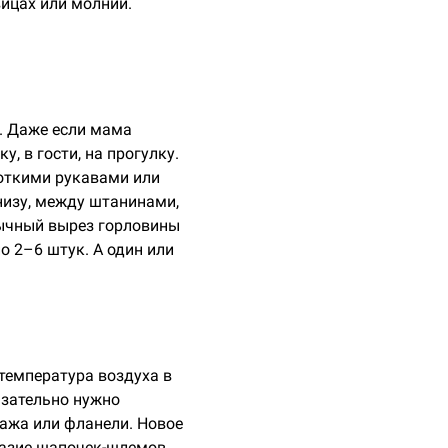
вицах или молнии.
. Даже если мама
, в гости, на прогулку.
откими рукавами или
снизу, между штанинами,
бычный вырез горловины
о 2–6 штук. А один или
 температура воздуха в
язательно нужно
ажа или фланели. Новое
разие шапочек-шлемов.