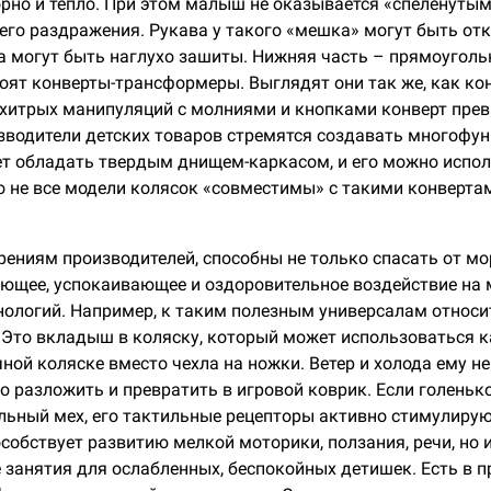
рно и тепло. При этом малыш не оказывается «спеленутым
него раздражения. Рукава у такого «мешка» могут быть 
 могут быть наглухо зашиты. Нижняя часть – прямоуголь
оят конверты-трансформеры. Выглядят они так же, как ко
м хитрых манипуляций с молниями и кнопками конверт пре
зводители детских товаров стремятся создавать многофу
т обладать твердым днищем-каркасом, и его можно испол
о не все модели колясок «совместимы» с такими конвертам
рениям производителей, способны не только спасать от мор
ющее, успокаивающее и оздоровительное воздействие на 
нологий. Например, к таким полезным универсалам относи
 Это вкладыш в коляску, который может использоваться 
чной коляске вместо чехла на ножки. Ветер и холода ему н
разложить и превратить в игровой коврик. Если голеньк
ьный мех, его тактильные рецепторы активно стимулируют
собствует развитию мелкой моторики, ползания, речи, но 
 занятия для ослабленных, беспокойных детишек. Есть в 