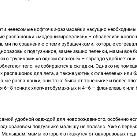
 эти невесомые кофточки-размахайки насущно необходимы
ие распашонки «модернизировались» – обзавелись кнопо
ными по сравнению с теми рубашечками, которые согревал
дноразовых подгузников, заменивших пеленки, мамы все 
ки с трусиками «в одном флаконе» – гораздо удобнее: они
облегают тело, не собираются в складки. Однако не помеш
х распашонок для лета, а также уютных фланелевых или б
жные распашонки, они тоже бывают тоненькие и более плот
я 6–8 тонких хлопчатобумажных и 4–6 – фланелевых или 
 самой удобной одеждой для новорожденного, особенно есл
 одноразовом подгузнике малышу не полезно. Уже с первы
ки. Малышам, мамы которых откажутся от одноразовых под