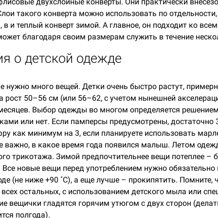
лисовые двухслойные конверты. Они практически внесез
 Слои такого конверта можно использовать по отдельности,
, в и теплый конверт зимой. А главное, он подходит ко все
может благодаря своим размерам служить в течение нескол
я о детской одежде
е нужно много вещей. Детки очень быстро растут, примерно
а рост 50–56 см (или 56–62, с учетом нынешней акселерац
 месяцев. Выбор одежды во многом определяется решение
ами или нет. Если памперсы предусмотрены, достаточно 
фру как минимум на 3, если планируете использовать марл
 важно, в какое время года появился малыш. Летом одеж
кого трикотажа. Зимой предпочтительнее вещи потеплее – 
. Все новые вещи перед употреблением нужно обязательно
е (не ниже +90 ˚С), а еще лучше – прокипятить. Помните, 
 всех остальных, с использованием детского мыла или спе
е вещички гладятся горячим утюгом с двух сторон (делать
тся полгода).