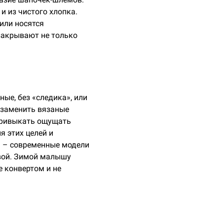
и из чистого хлопка.
или носятся
 закрывают не только
ые, без «следика», или
 заменить вязаные
 привыкать ощущать
я этих целей и
м – современные модели
швой. Зимой малышу
е конвертом и не