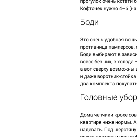
прогулок очень кстати 
Кофточек нужно 4–6 (на 
Боди
Это очень удобная вещь
противница памперсов, е
Боди выбирают в зависи
вовсе без них, в холода
а вот сверху возможны 
и даже воротник-стойка
два комплекта покупать
Головные убо
Дома чепчики крохе сов
квартире ниже нормы. А
надевать. Под шерстяну
время диктует и новые 