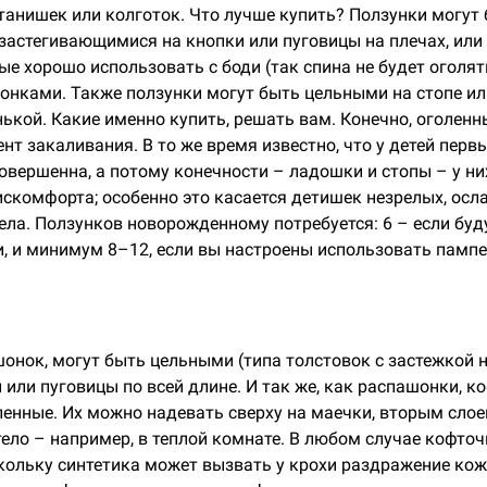
танишек или колготок. Что лучше купить? Ползунки могут 
 застегивающимися на кнопки или пуговицы на плечах, ил
е хорошо использовать с боди (так спина не будет оголять
нками. Также ползунки могут быть цельными на стопе ил
нькой. Какие именно купить, решать вам. Конечно, оголен
нт закаливания. В то же время известно, что у детей перв
овершенна, а потому конечности – ладошки и стопы – у ни
искомфорта; особенно это касается детишек незрелых, осл
ела. Ползунков новорожденному потребуется: 6 – если буд
, и минимум 8–12, если вы настроены использовать памп
шонок, могут быть цельными (типа толстовок с застежкой 
 или пуговицы по всей длине. И так же, как распашонки, 
пленные. Их можно надевать сверху на маечки, вторым слое
 тело – например, в теплой комнате. В любом случае кофт
ольку синтетика может вызвать у крохи раздражение кож