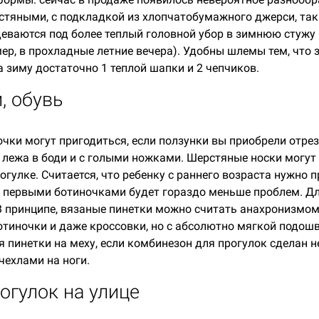
стяными, с подкладкой из хлопчатобумажного джерси, так 
еваются под более теплый головной убор в зимнюю стужу 
ер, в прохладные летние вечера). Удобны шлемы тем, что
На зиму достаточно 1 теплой шапки и 2 чепчиков.
, обувь
ки могут пригодиться, если ползунки вы приобрели отрезн
 лежа в боди и с голыми ножками. Шерстяные носки могут
рогулке. Считается, что ребенку с раннего возраста нужно
 с первыми ботиночками будет гораздо меньше проблем. Дл
В принципе, вязаные пинетки можно считать анахронизмо
отиночки и даже кроссовки, но с абсолютно мягкой подо
 пинетки на меху, если комбинезон для прогулок сделан н
ехлами на ноги.
огулок на улице