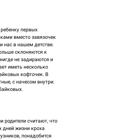
 ребенку первых
чками вместо завязочек
и нас в нашем детстве.
больше склоняются к
 нигде не задираются и
ает иметь несколько
айковых кофточек. В
ные, с начесом внутри.
байковых.
и родители считают, что
х дней жизни кроха
гузников, понадобится