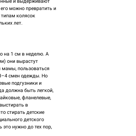
онные и выдерживают
 его можно превратить и
м типам колясок
ьких лет.
 на 1 см в неделю. А
ии) они вырастут
м мамы, пользоваться
3–4 смен одежды. Но
евые подгузники и
да должна быть легкой,
байковые, фланелевые,
 выстирать в
что стирать детские
циального детского
 это нужно до тех пор,