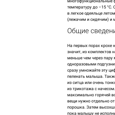
многофункциональные ф
температуру до –15 °С.
в легкое одеяльце летом
(лежачим и сидячим) и 
Общие сведени
На первых порах крохе н
значит, из комплектов н
меньше чем через пару
одноразовыми подгузник
сразу умножайте эту ци
пеленать малыша. Также
из ситца или очень тон
из трикотажа с начесом
максимально горячей вод
вещи нужно отдельно от
порошка. Затем высохши
пока малышу не исполни