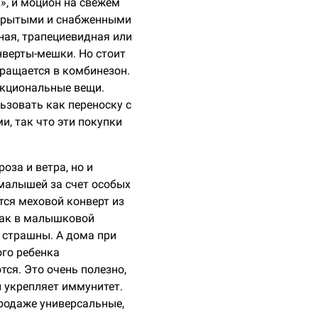
», и моцион на свежем
открытыми и снабженными
ная, трапециевидная или
нверты-мешки. Но стоит
вращается в комбинезон.
нкциональные вещи.
ьзовать как переноску с
и, так что эти покупки
оза и ветра, но и
малышей за счет особых
тся меховой конверт из
как в малышковой
е страшны. А дома при
ого ребенка
ся. Это очень полезно,
и укрепляет иммунитет.
продаже универсальные,