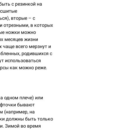
быть с резинкой на
и сшитые
ся), вторые – с
и отрезными, в которых
ные ножки можно
ых месяцев жизни
х чаще всего мерзнут и
абленных, родившихся с
ут использоваться
ерсы как можно реже.
на одном плече) или
кофточки бывают
м (например, на
очки должны быть только
и. Зимой во время